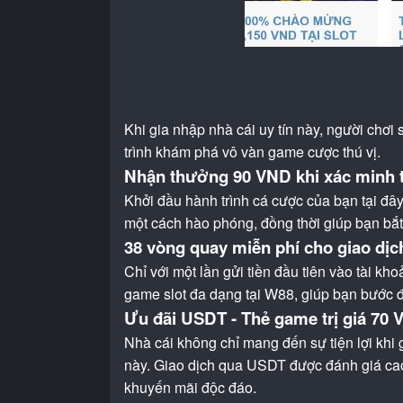
Khi gia nhập nhà cái uy tín này, người chơi
trình khám phá vô vàn game cược thú vị.
Nhận thưởng 90 VND khi xác minh t
Khởi đầu hành trình cá cược của bạn tại đâ
một cách hào phóng, đồng thời giúp bạn bắt
38 vòng quay miễn phí cho giao dịc
Chỉ với một lần gửi tiền đầu tiên vào tài k
game slot đa dạng tại W88, giúp bạn bước 
Ưu đãi USDT - Thẻ game trị giá 70
Nhà cái không chỉ mang đến sự tiện lợi khi
này. Giao dịch qua USDT được đánh giá cao 
khuyến mãi độc đáo.