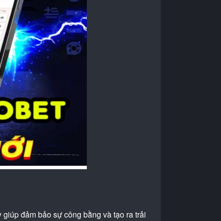
y giúp đảm bảo sự công bằng và tạo ra trải