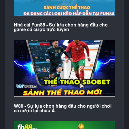
Nhà cái Fun88 - Sự lựa chọn hàng đầu cho
game cá cược trực tuyến
W88 - Sự lựa chọn hàng đầu cho người chơi
cá cược tại châu Á