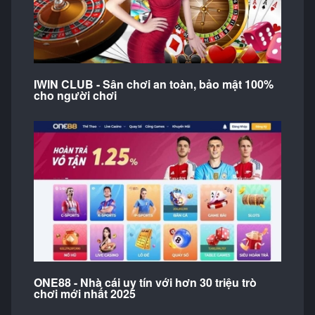
IWIN CLUB - Sân chơi an toàn, bảo mật 100%
cho người chơi
ONE88 - Nhà cái uy tín với hơn 30 triệu trò
chơi mới nhất 2025