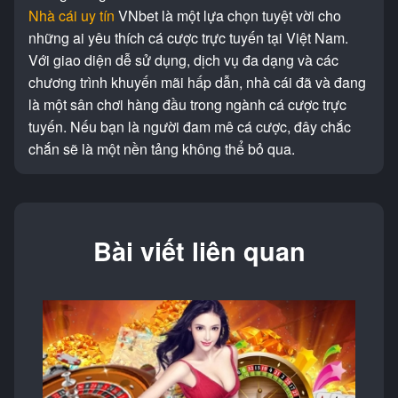
Nhà cái uy tín
VNbet là một lựa chọn tuyệt vời cho
những ai yêu thích cá cược trực tuyến tại Việt Nam.
Với giao diện dễ sử dụng, dịch vụ đa dạng và các
chương trình khuyến mãi hấp dẫn, nhà cái đã và đang
là một sân chơi hàng đầu trong ngành cá cược trực
tuyến. Nếu bạn là người đam mê cá cược, đây chắc
chắn sẽ là một nền tảng không thể bỏ qua.
Bài viết liên quan