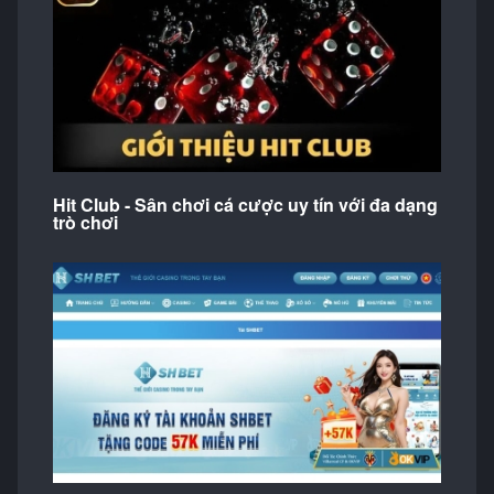
Hit Club - Sân chơi cá cược uy tín với đa dạng
trò chơi