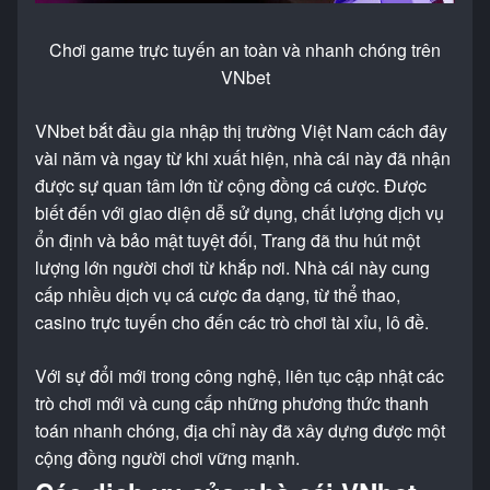
Chơi game trực tuyến an toàn và nhanh chóng trên
VNbet
VNbet bắt đầu gia nhập thị trường Việt Nam cách đây
vài năm và ngay từ khi xuất hiện, nhà cái này đã nhận
được sự quan tâm lớn từ cộng đồng cá cược. Được
biết đến với giao diện dễ sử dụng, chất lượng dịch vụ
ổn định và bảo mật tuyệt đối, Trang đã thu hút một
lượng lớn người chơi từ khắp nơi. Nhà cái này cung
cấp nhiều dịch vụ cá cược đa dạng, từ thể thao,
casino trực tuyến cho đến các trò chơi tài xỉu, lô đề.
Với sự đổi mới trong công nghệ, liên tục cập nhật các
trò chơi mới và cung cấp những phương thức thanh
toán nhanh chóng, địa chỉ này đã xây dựng được một
cộng đồng người chơi vững mạnh.