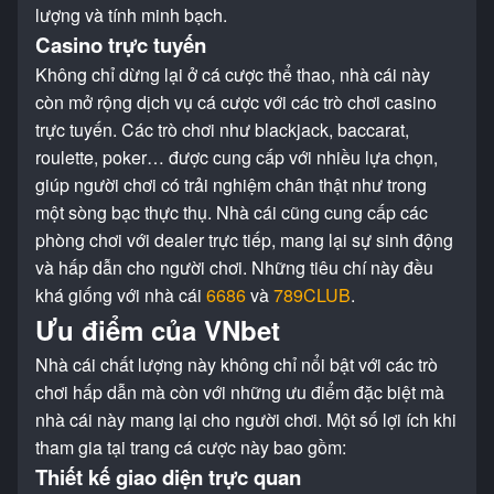
lượng và tính minh bạch.
Casino trực tuyến
Không chỉ dừng lại ở cá cược thể thao, nhà cái này
còn mở rộng dịch vụ cá cược với các trò chơi casino
trực tuyến. Các trò chơi như blackjack, baccarat,
roulette, poker… được cung cấp với nhiều lựa chọn,
giúp người chơi có trải nghiệm chân thật như trong
một sòng bạc thực thụ. Nhà cái cũng cung cấp các
phòng chơi với dealer trực tiếp, mang lại sự sinh động
và hấp dẫn cho người chơi. Những tiêu chí này đều
khá giống với nhà cái
6686
và
789CLUB
.
Ưu điểm của VNbet
Nhà cái chất lượng này không chỉ nổi bật với các trò
chơi hấp dẫn mà còn với những ưu điểm đặc biệt mà
nhà cái này mang lại cho người chơi. Một số lợi ích khi
tham gia tại trang cá cược này bao gồm:
Thiết kế giao diện trực quan