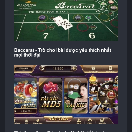
Baccarat - Trò chơi bài được yêu thích nhất
mọi thời đại