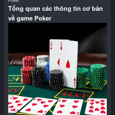
Poker.
Tổng quan các thông tin cơ bản
về game Poker