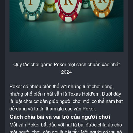
Quy tắc chơi game Poker một cách chuẩn xác nhất
2024
Poker có nhiều biến thể với những luật chơi riêng,
nhưng phổ biến nhất vẫn là Texas Hold'em. Dưới đây
là luật chơi cơ bản giúp người chơi mới có thể nắm bắt
dễ dàng và tự tin tham gia các ván Poker.
Cách chia bài và vai trò của người chơi
Mỗi ván Poker bắt đầu với hai lá bài được chia úp cho
mỗi người chơi, còn gọi là bài tẩy. Mỗi người có vai trò