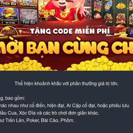
Thể hiện khoảnh khắc với phần thưởng giá trị lớn.
ng, bao gồm:
hác nhau như cổ điển, hiện đại, Ai Cập cổ đại, hoặc phiêu lưu.
ầu Cua, Xóc Đĩa và các trò chơi đơn giản khác.
ư Tiến Lên, Poker, Bài Cào, Phỏm.