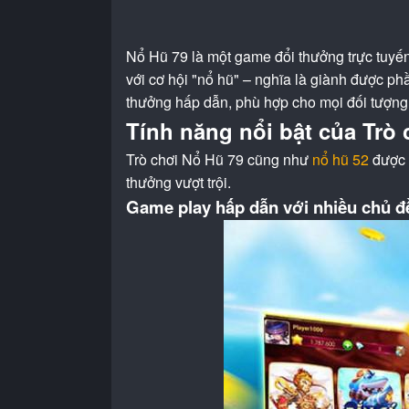
Nổ Hũ 79 là một game đổi thưởng trực tuyến,
với cơ hội "nổ hũ" – nghĩa là giành được ph
thưởng hấp dẫn, phù hợp cho mọi đối tượng
Tính năng nổi bật của Trò 
Trò chơi Nổ Hũ 79 cũng như
nổ hũ 52
được t
thưởng vượt trội.
Game play hấp dẫn với nhiều chủ đ