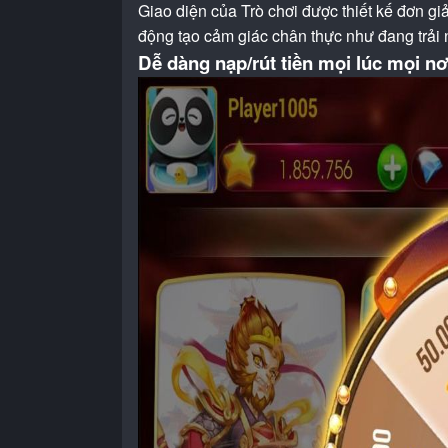
Giao diện của Trò chơi được thiết kế đơn gi
động tạo cảm giác chân thực như đang trải 
Dễ dàng nạp/rút tiền mọi lúc mọi nơ