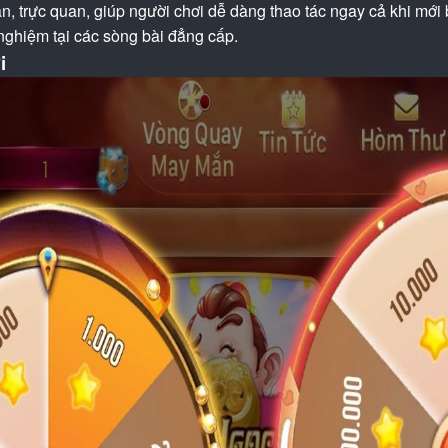
ản, trực quan, giúp người chơi dễ dàng thao tác ngay cả khi mới
nghiệm tại các sòng bài đẳng cấp.
i