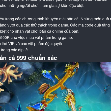
o những người chơi tham gia sự kiện đặc biệt.
ếu trong các chương trình khuyến mãi bắn cá. Những món quà này
 dàng vượt qua các thử thách trong game. Các mã code quà tặn
ệt cho nhân vật chơi bắn cá online của bạn.
500K cho việc mua vật phẩm trong game.
hẻ VIP và các vật phẩm độc quyền.
ong các dịp lễ.
ắn cá 999 chuẩn xác