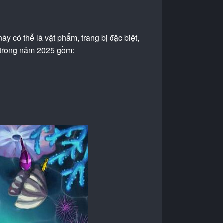
 có thể là vật phẩm, trang bị đặc biệt,
g trong năm 2025 gồm: