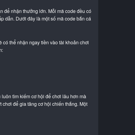
ẫn để nhận thưởng lớn. Mỗi mã code đều có
hấp dẫn. Dưới đây là một số mã code bắn cá
 có thể nhận ngay tiền vào tài khoản chơi
m:
luôn tìm kiếm cơ hội để chơi lâu hơn mà
chơi để gia tăng cơ hội chiến thắng. Một