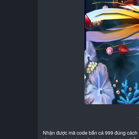
Nhận được mã code bắn cá 999 đúng cách là 