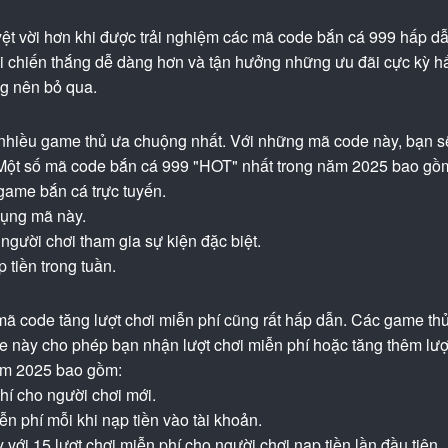
ệt vời hơn khi được trải nghiệm các mã code bắn cá 999 hấp d
hội chiến thắng dễ dàng hơn và tận hưởng những ưu đãi cực kỳ 
g nên bỏ qua.
nhiều game thủ ưa chuộng nhất. Với những mã code này, bạn sẽ
 Một số mã code bắn cá 999 "HOT" nhất trong năm 2025 bao gồ
ame bắn cá trực tuyến.
ụng mã này.
ời chơi tham gia sự kiện đặc biệt.
iền trong tuần.
 code tăng lượt chơi miễn phí cũng rất hấp dẫn. Các game thủ 
 này cho phép bạn nhận lượt chơi miễn phí hoặc tăng thêm lượt 
năm 2025 bao gồm:
í cho người chơi mới.
phí mỗi khi nạp tiền vào tài khoản.
ới 15 lượt chơi miễn phí cho người chơi nạp tiền lần đầu tiên.