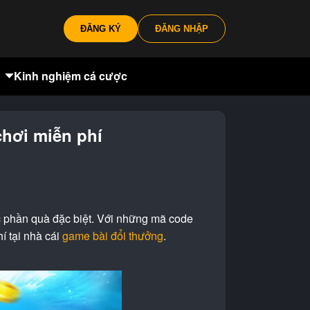
ĐĂNG KÝ
ĐĂNG NHẬP
Kinh nghiệm cá cược
chơi miễn phí
ác phần quà đặc biệt. Với những mã code
í tại nhà cái
game bài đổi thưởng
.