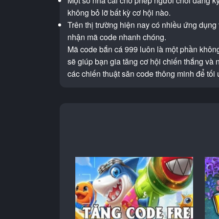
Một số nhà cái cho phép người chơi đăng k
không bỏ lỡ bất kỳ cơ hội nào.
Trên thị trường hiện nay có nhiều ứng dụng
nhận mã code nhanh chóng.
Mã code bắn cá 999 luôn là một phần không 
sẽ giúp bạn gia tăng cơ hội chiến thắng v
các chiến thuật săn code thông minh để tối 