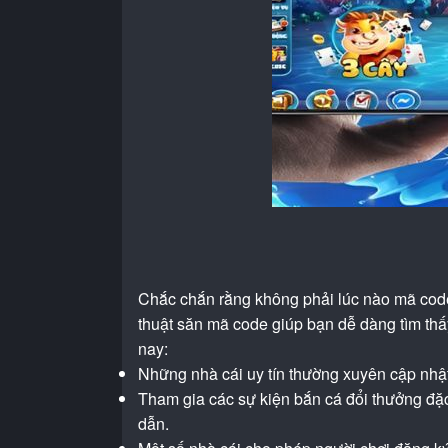
Chắc chắn rằng không phải lúc nào mã code 
thuật săn mã code giúp bạn dễ dàng tìm th
nay:
Những nhà cái uy tín thường xuyên cập nhật
Tham gia các sự kiện bắn cá đổi thưởng đặ
dẫn.