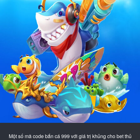
Một số mã code bắn cá 999 với giá trị khủng cho bet thủ