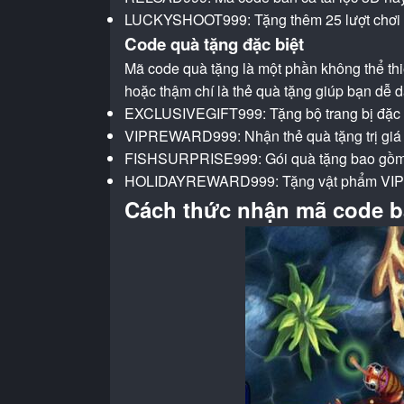
LUCKYSHOOT999: Tặng thêm 25 lượt chơi ch
Code quà tặng đặc biệt
Mã code quà tặng là một phần không thể thi
hoặc thậm chí là thẻ quà tặng giúp bạn dễ
EXCLUSIVEGIFT999: Tặng bộ trang bị đặc bi
VIPREWARD999: Nhận thẻ quà tặng trị giá 
FISHSURPRISE999: Gói quà tặng bao gồm t
HOLIDAYREWARD999: Tặng vật phẩm VIP tr
Cách thức nhận mã code b