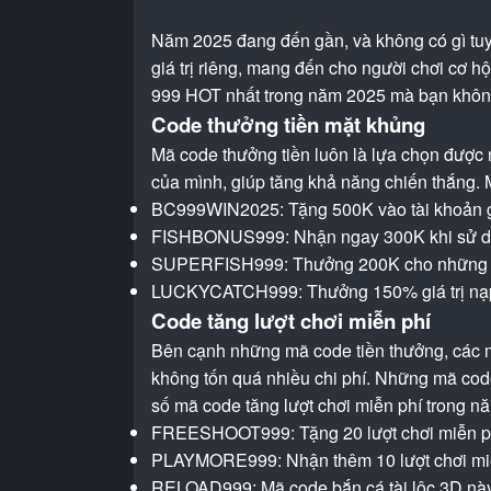
Năm 2025 đang đến gần, và không có gì tuy
giá trị riêng, mang đến cho người chơi cơ 
999 HOT nhất trong năm 2025 mà bạn khôn
Code thưởng tiền mặt khủng
Mã code thưởng tiền luôn là lựa chọn được 
của mình, giúp tăng khả năng chiến thắng.
BC999WIN2025: Tặng 500K vào tài khoản g
FISHBONUS999: Nhận ngay 300K khi sử d
SUPERFISH999: Thưởng 200K cho những ngư
LUCKYCATCH999: Thưởng 150% giá trị nạp t
Code tăng lượt chơi miễn phí
Bên cạnh những mã code tiền thưởng, các mã
không tốn quá nhiều chi phí. Những mã code
số mã code tăng lượt chơi miễn phí trong 
FREESHOOT999: Tặng 20 lượt chơi miễn ph
PLAYMORE999: Nhận thêm 10 lượt chơi miễn 
RELOAD999: Mã code bắn cá tài lộc 3D này v