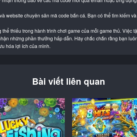
ý nhận thông báo về các mã code mới qua email hoặc ứng dụng
 và website chuyên săn mã code bắn cá. Bạn có thể tìm kiếm và 
thể thiếu trong hành trình chơi game của mỗi game thủ. Việc t
à nhận những phần thưởng hấp dẫn. Hãy chắc chắn rằng bạn luôn
ưu hóa lợi ích của mình.
Bài viết liên quan