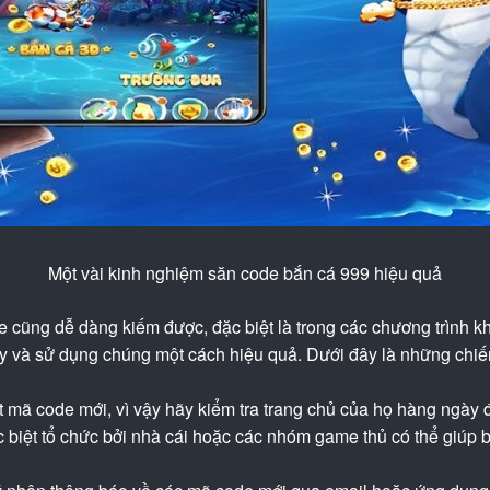
Một vài kinh nghiệm săn code bắn cá 999 hiệu quả
cũng dễ dàng kiếm được, đặc biệt là trong các chương trình kh
ấy và sử dụng chúng một cách hiệu quả. Dưới đây là những chi
 mã code mới, vì vậy hãy kiểm tra trang chủ của họ hàng ngày đ
c biệt tổ chức bởi nhà cái hoặc các nhóm game thủ có thể giú