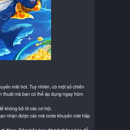
uyến mãi hot. Tuy nhiên, có một số chiến
ến thuật mà bạn có thể áp dụng ngay hôm
ể không bỏ lỡ các cơ hội.
p bạn nhận được các mã code khuyến mãi hấp