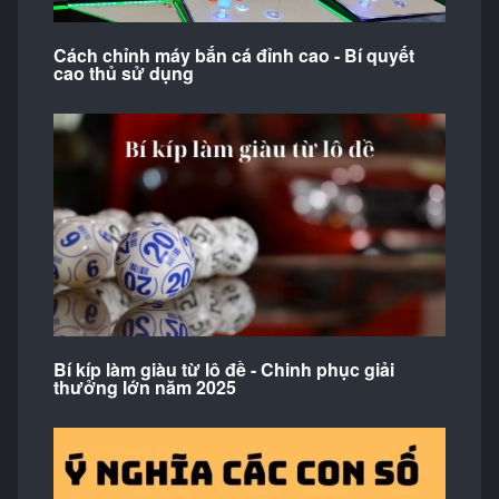
Cách chỉnh máy bắn cá đỉnh cao - Bí quyết
cao thủ sử dụng
Bí kíp làm giàu từ lô đề - Chinh phục giải
thưởng lớn năm 2025