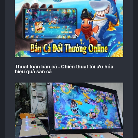
Thuật toán bắn cá - Chiến thuật tối ưu hóa
hiệu quả săn cá