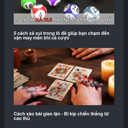
5 cách xả xui trong lô đề giúp bạn chạm đến
vận may mắn khi cá cược
Cách xào bài gian lận - Bí kíp chiến thắng từ
cao thủ