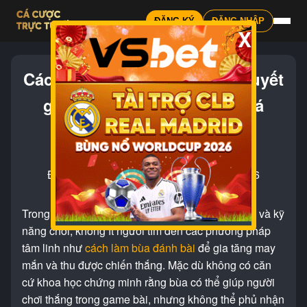
ĐĂNG KÝ
ĐĂNG NHẬP
X
Cách làm bùa đánh bài - Bí quyết
giúp bạn thắng lớn trong cá
cược
Đăng bởi
game bài đổi thưởng
|
2024-12-06
Trong thế giới cá cược, bên cạnh các chiến thuật và kỹ
năng chơi, không ít người tìm đến các phương pháp
tâm linh như
cách làm bùa đánh bài
để gia tăng may
mắn và thu được chiến thắng. Mặc dù không có căn
cứ khoa học chứng minh rằng bùa có thể giúp người
chơi thắng trong game bài, nhưng không thể phủ nhận