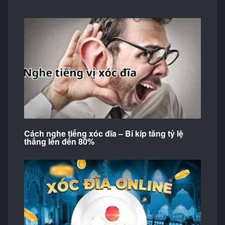
Cách nghe tiếng xóc đĩa – Bí kíp tăng tỷ lệ
thắng lên đến 80%