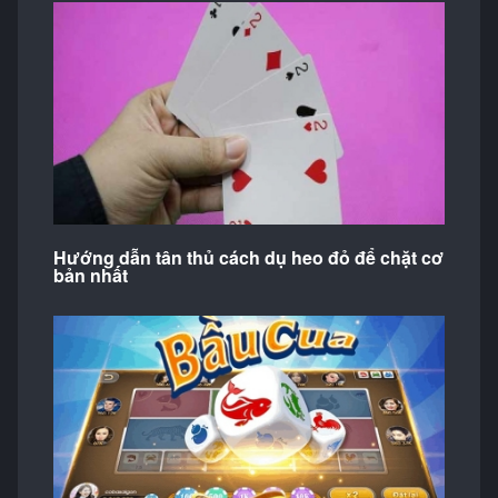
Hướng dẫn tân thủ cách dụ heo đỏ để chặt cơ
bản nhất