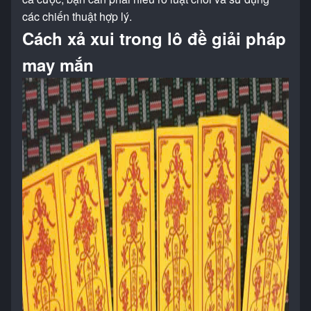
các chiến thuật hợp lý.
Cách xả xui trong lô đề giải pháp
may mắn