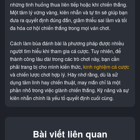
những tình huống thua liên tiếp hoặc khi chiến thắng.
Một tâm lý vững vàng, kiên nhẫn và tự tin sẽ giúp bạn
đưa ra quyết định đúng đắn, giảm thiểu sai lầm và tối
đa hóa cơ hội chiến thắng trong mọi ván chơi.
Cách làm bùa đánh bài là phương pháp được nhiều
người tìm hiểu khi tham gia cá cược. Tuy nhiên, để
thành công lâu dài trong các trò chơi này, bạn cần
phải trang bị cho mình kiến thức,
kinh nghiệm cá cược
và chiến lược chơi hợp lý. Hãy nhớ rằng, dù là sử
dụng tâm linh hay chiến thuật, may mắn chỉ là một
phần nhỏ trong việc giành chiến thắng. Kỹ năng và sự
kiên nhẫn chính là yếu tố quyết định cuối cùng.
Bài viết liên quan