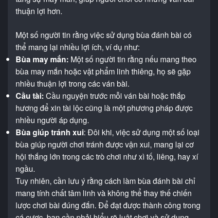
thuận lợi hơn.
Một số người tin rằng việc sử dụng bùa đánh bài có
thể mang lại nhiều lợi ích, ví dụ như:
Bùa may mắn:
Một số người tin rằng nếu mang theo
bùa may mắn hoặc vật phẩm linh thiêng, họ sẽ gặp
nhiều thuận lợi trong các ván bài.
Cầu tài:
Cầu nguyện trước mỗi ván bài hoặc thắp
hương để xin tài lộc cũng là một phương pháp được
nhiều người áp dụng.
Bùa giúp tránh xui
: Đôi khi, việc sử dụng một số loại
bùa giúp người chơi tránh được vận xui, mang lại cơ
hội thắng lớn trong các trò chơi như xì tố, liêng, hay xí
ngầu.
Tuy nhiên, cần lưu ý rằng cách làm bùa đánh bài chỉ
mang tính chất tâm linh và không thể thay thế chiến
lược chơi bài đúng đắn. Để đạt được thành công trong
cá cược, bạn cần phải hiểu rõ luật chơi và sử dụng